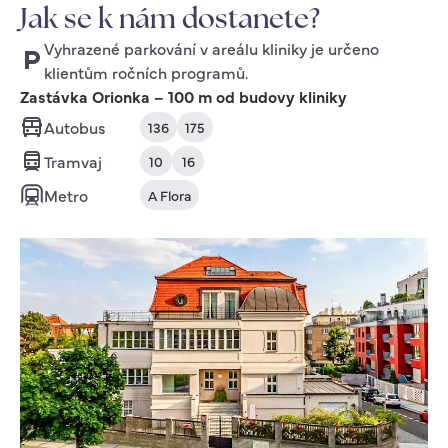
Jak se k nám dostanete?
Vyhrazené parkování v areálu kliniky je určeno
klientům ročních programů.
Zastávka Orionka – 100 m od budovy kliniky
Autobus
136
175
Tramvaj
10
16
Metro
A Flora